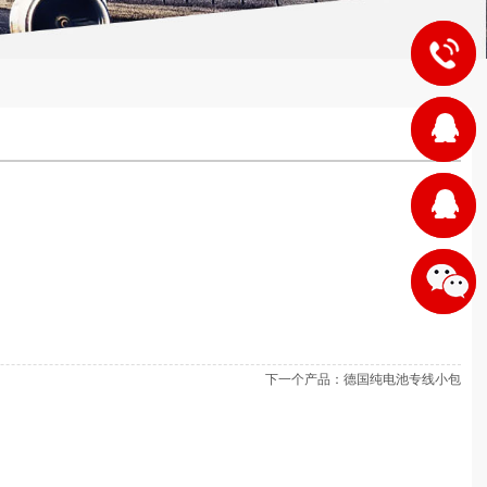
17722538
1
业
2
务
业
报
务
价
报
1
微
价
下一个产品：
德国纯电池专线小包
信
2
二
维
码